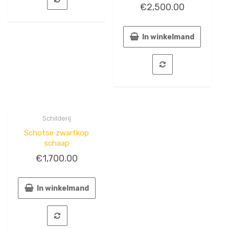
€
2,500.00
In winkelmand
Schilderij
Quick
View
Schotse zwartkop
schaap
€
1,700.00
In winkelmand