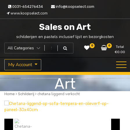
Skip
0031-654276434
info@koopselect.com
to
www.koopselect.com
content
Sales on Art
schilderijen en pastels inclusief lijst en bezorgkosten
0
0
Total
€
0.00
My Account
Art
chetana liggend verkocht
Home
Schilderij