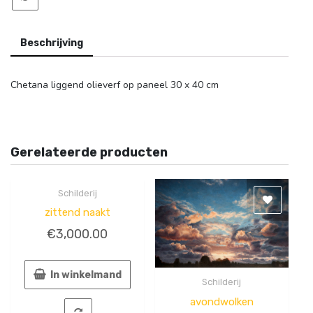
Beschrijving
Chetana liggend olieverf op paneel 30 x 40 cm
Gerelateerde producten
Schilderij
Quick
View
zittend naakt
€
3,000.00
In winkelmand
Schilderij
Quick
View
avondwolken